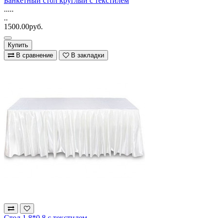
Банкетный стол круглый с текстилем
.....
..
1500.00руб.
Купить
В сравнение
В закладки
Стол 1,8*0,8 с текстилем