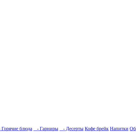
 Горячие блюда
- Гарниры
- Десерты
Кофе брейк
Напитки
Об