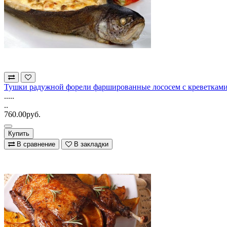
Тушки радужной форели фаршированные лососем с креветкам
.....
..
760.00руб.
Купить
В сравнение
В закладки