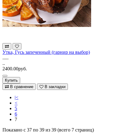
Утка, Гусь запеченный (гарнир на выбор)
.....
..
2400.00руб.
Купить
В сравнение
В закладки
|<
<
5
6
7
Показано с 37 по 39 из 39 (всего 7 страниц)